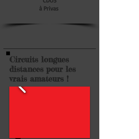
CDOS
à Privas
Circuits longues
distances pour les
vrais amateurs !