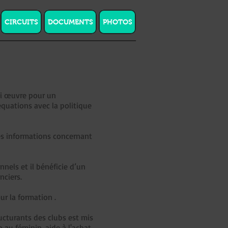
CIRCUITS
DOCUMENTS
PHOTOS
ui œuvre pour un
quations avec la politique
 des informations concernant
nnels et il bénéficie d’un
nciers.
ur la formation .
ucturants des clubs est mis
 au féminin, aide à l'achat