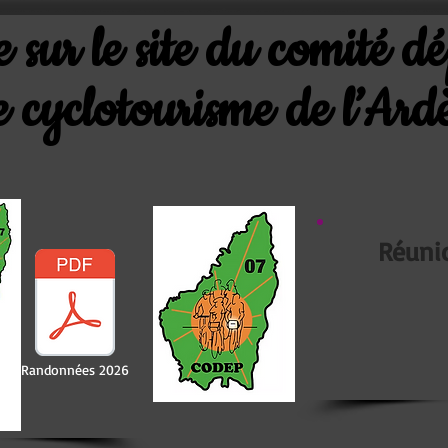
 sur le site du comité d
e cyclotourisme de l’Ard
Réuni
Randonnées 2026