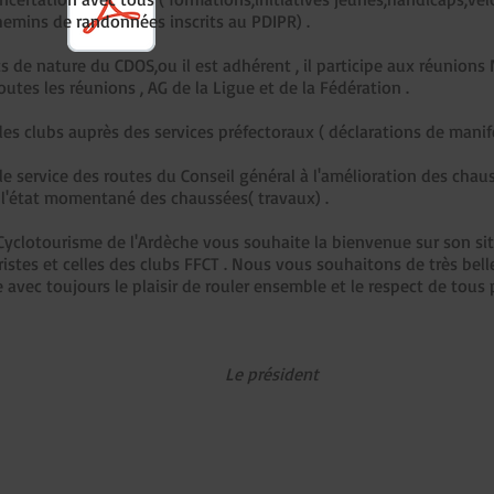
hemins de randonnées inscrits au PDIPR) .
s de nature du CDOS,ou il est adhérent , il participe aux réunions 
toutes les réunions , AG de la Ligue et de la Fédération .
des clubs auprès des services préfectoraux ( déclarations de manif
 le service des routes du Conseil général à l'amélioration des chau
r l'état momentané des chaussées( travaux) .
yclotourisme de l'Ardèche vous souhaite la bienvenue sur son s
uristes et celles des clubs FFCT . Nous vous souhaitons de très 
avec toujours le plaisir de rouler ensemble et le respect de tous 
Le président