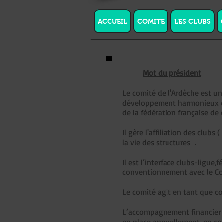
ACCUEIL
COMITE
LES CLUBS
Mot du président
Le comité de l'Ardèche est u
développement harmonieux du 
de la fédération française de
Il gère l'affiliation des club
la vie des structures .
Il est l’interface clubs-ligue
conventionnement avec le Con
Le comité agit en tant que co
L’accompagnement financier d
en place annuellement, en con