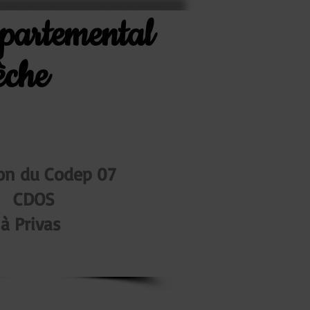
épartemental
èche
on du Codep 07
CDOS
à Privas