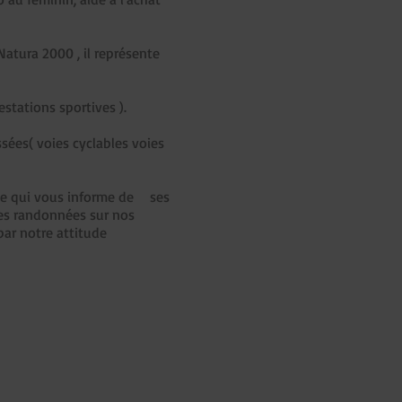
Natura 2000 , il représente
estations sportives ).
ssées( voies cyclables voies
ite qui vous informe de ses
belles randonnées sur nos
par notre attitude