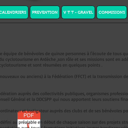
CALENDRIERS
PREVENTION
V T T - GRAVEL
COMMISIONS
ne équipe de bénévoles de quinze personnes à l'écoute de tous q
cyclotourisme en Ardèche ,son rôle et ses missions sont en adé
 cyclotourisme et sont résumées en quelques points .
s ( nouveaux ou anciens) à la Fédération (FFCT) et la transmission
,fédération auprès des collectivités publiques, organismes professio
seil Général et la DDCSPP qui nous apportent leurs soutiens fina
ordinateur et instigateur auprès des clubs et de ses bénévoles po
éfini au préalable en début de chaque saison sur des projets str
certation avec tous ( formations,initiatives jeunes,handicaps,vélo